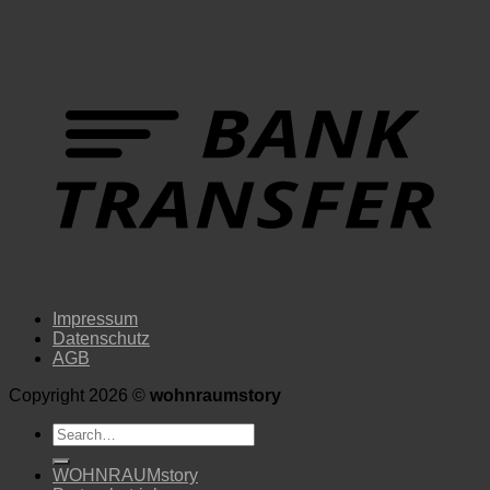
Impressum
Datenschutz
AGB
Copyright 2026 ©
wohnraumstory
Search
for:
WOHNRAUMstory