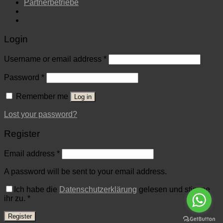
Partnerbetriebe
Login
Username or email address
*
Password
*
Remember me
Log in
Lost your password?
Register
Email address
*
A password will be sent to your email address.
Ich habe die
Datenschutzerklärung
gelesen und stimme
ihr zu.
*
Register