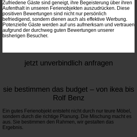
Zufriedene Gäste sind geneigt, ihre Begeisterung über ihren
Aufenthalt in unseren Ferienobjekten auszudrücken. Diese
positiven Bewertungen sind nicht nur persönlich
befriedigend, sondern dienen auch als effektive Werbung.
Potenzielle Gäste werden auf uns aufmerksam und vertrauen
aufgrund der durchweg guten Bewertungen unserer
bisherigen Besucher.
jetzt unverbindlich anfragen
sie bestimmen das budget – von ikea bis
Rolf Benz
Ein gutes Ferienobjekt entsteht nicht durch nur teure Möbel,
sondern durch die richtige Planung. Die Mischung macht es
aus. Sie bestimmen den Rahmen, wir gestalten das
Ergebnis.