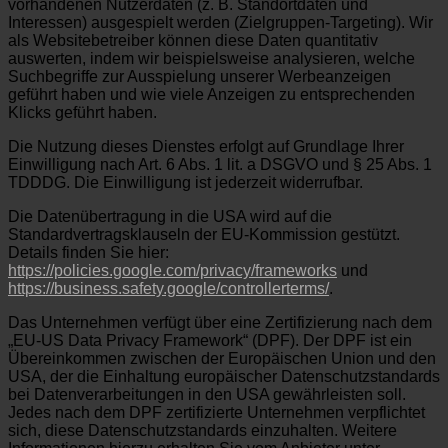
vorhandenen Nutzerdaten (z. B. Standortdaten und
Interessen) ausgespielt werden (Zielgruppen-Targeting). Wir
als Websitebetreiber können diese Daten quantitativ
auswerten, indem wir beispielsweise analysieren, welche
Suchbegriffe zur Ausspielung unserer Werbeanzeigen
geführt haben und wie viele Anzeigen zu entsprechenden
Klicks geführt haben.
Die Nutzung dieses Dienstes erfolgt auf Grundlage Ihrer
Einwilligung nach Art. 6 Abs. 1 lit. a DSGVO und § 25 Abs. 1
TDDDG. Die Einwilligung ist jederzeit widerrufbar.
Die Datenübertragung in die USA wird auf die
Standardvertragsklauseln der EU-Kommission gestützt.
Details finden Sie hier:
https://policies.google.com/privacy/frameworks
und
https://business.safety.google/controllerterms/
.
Das Unternehmen verfügt über eine Zertifizierung nach dem
„EU-US Data Privacy Framework“ (DPF). Der DPF ist ein
Übereinkommen zwischen der Europäischen Union und den
USA, der die Einhaltung europäischer Datenschutzstandards
bei Datenverarbeitungen in den USA gewährleisten soll.
Jedes nach dem DPF zertifizierte Unternehmen verpflichtet
sich, diese Datenschutzstandards einzuhalten. Weitere