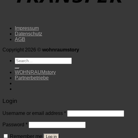
Impressum
Datenschutz
AGB
Copyright 2026 ©
wohnraumstory
Search
for:
WOHNRAUMstory
Partnerbetriebe
Login
Username or email address
*
Password
*
Remember me
Log in