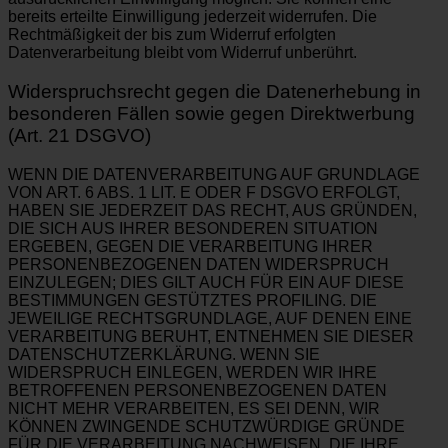
bereits erteilte Einwilligung jederzeit widerrufen. Die
Rechtmäßigkeit der bis zum Widerruf erfolgten
Datenverarbeitung bleibt vom Widerruf unberührt.
Widerspruchsrecht gegen die Datenerhebung in
besonderen Fällen sowie gegen Direktwerbung
(Art. 21 DSGVO)
WENN DIE DATENVERARBEITUNG AUF GRUNDLAGE
VON ART. 6 ABS. 1 LIT. E ODER F DSGVO ERFOLGT,
HABEN SIE JEDERZEIT DAS RECHT, AUS GRÜNDEN,
DIE SICH AUS IHRER BESONDEREN SITUATION
ERGEBEN, GEGEN DIE VERARBEITUNG IHRER
PERSONENBEZOGENEN DATEN WIDERSPRUCH
EINZULEGEN; DIES GILT AUCH FÜR EIN AUF DIESE
BESTIMMUNGEN GESTÜTZTES PROFILING. DIE
JEWEILIGE RECHTSGRUNDLAGE, AUF DENEN EINE
VERARBEITUNG BERUHT, ENTNEHMEN SIE DIESER
DATENSCHUTZERKLÄRUNG. WENN SIE
WIDERSPRUCH EINLEGEN, WERDEN WIR IHRE
BETROFFENEN PERSONENBEZOGENEN DATEN
NICHT MEHR VERARBEITEN, ES SEI DENN, WIR
KÖNNEN ZWINGENDE SCHUTZWÜRDIGE GRÜNDE
FÜR DIE VERARBEITUNG NACHWEISEN, DIE IHRE